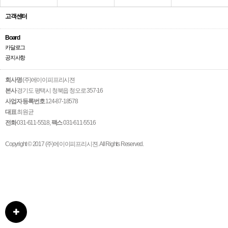
고객센터
Board
카달로그
공지사항
회사명
(주)에이이피프리시젼
본사
경기도 평택시 청북읍 청오로 357-16
사업자 등록번호
124-87-18578
대표
최원균
전화
031-611-5518
,
팩스
031-611-5516
Copyright © 2017 (주)에이이피프리시젼. All Rights Reserved.