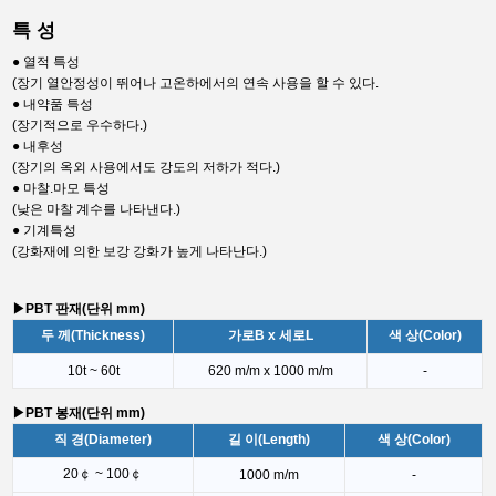
특 성
● 열적 특성
(장기 열안정성이 뛰어나 고온하에서의 연속 사용을 할 수 있다.
● 내약품 특성
(장기적으로 우수하다.)
● ​내후성
(장기의 옥외 사용에서도 강도의 저하가 적다.)​
● 마찰.마모 특성
(낮은 마찰 계수를 나타낸다.)
● 기계특성
(강화재에 의한 보강 강화가 높게 나타난다.)
▶PBT 판재(단위 mm)
두 께(Thickness)
가로B x 세로L
색 상(Color)
10t ~ 60t
620 m/m x 1000 m/m
-
▶PBT 봉재(단위 mm)
직 경(Diameter)
길 이(Length)
색 상(Color)
20￠ ~ 100￠
1000 m/m
-